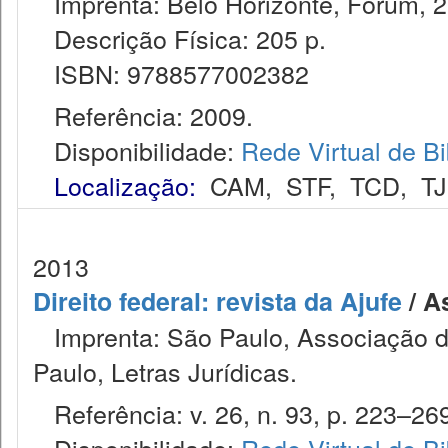
Imprenta: Belo Horizonte, Fórum, 2
Descrição Física: 205 p.
ISBN: 9788577002382
Referência: 2009.
Disponibilidade:
Rede Virtual de Bi
Localização:
CAM
,
STF
,
TCD
,
T
2013
Direito federal: revista da Ajufe
/ A
Imprenta: São Paulo, Associação do
Paulo, Letras Jurídicas.
Referência: v. 26, n. 93, p. 223–269