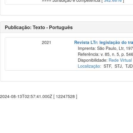
»»»» Jurisdição e competência [
342.6816
]
Publicação: Texto - Português
2021
Revista LTr: legislação do tr
Imprenta: São Paulo, Ltr, 197
Referência: v. 85, n. 5, p. 54
Disponibilidade:
Rede Virtual
Localização:
STF
,
STJ
,
TJD
2024-08-13T02:57:41.000Z [ 12247528 ]