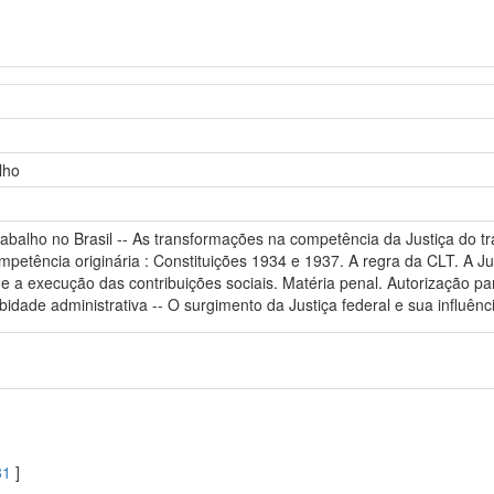
lho
 trabalho no Brasil -- As transformações na competência da Justiça do 
petência originária : Constituições 1934 e 1937. A regra da CLT. A Jus
a execução das contribuições sociais. Matéria penal. Autorização para 
idade administrativa -- O surgimento da Justiça federal e sua influênc
81
]