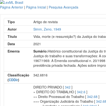
Página Anterior
|
Página Inicial
|
Pesquisa Avançada
Tipo
Artigo de revista
Autor
Simm, Zeno, 1949
Título
Vida, morte (e ressureição?) da Justiça do traba
Data
2021
Ementa
Sumário:
Histórico constitucional da Justiça do
Justiça do trabalho e suas transformações: A com
1967/1969. A Emenda constitucional n. 20/1998 e 
previdência privada fechada. Ações sobre improb
Classificação
342.6816
(
CDDir
)
DIREITO PRIVADO [
342
]
» DIREITO DO TRABALHO [
342.6
]
»» Direito Processual do Trabalho [
342.68
]
»»» Organização Judiciária do Trabalho [
342.6