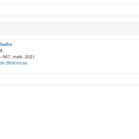
abalho
8.
6–567, maio, 2021.
 de Bibliotecas