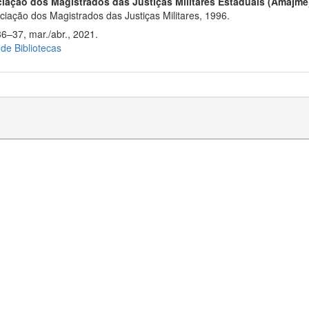
iação dos Magistrados das Justiças Militares Estaduais (Amajme
iação dos Magistrados das Justiças Militares, 1996.
36–37, mar./abr., 2021.
 de Bibliotecas