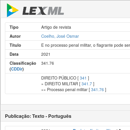
Tipo
Artigo de revista
Autor
Coelho, José Osmar
Título
E no processo penal militar, o flagrante pode se
Data
2021
Classificação
341.76
(
CDDir
)
DIREITO PÚBLICO [
341
]
» DIREITO MILITAR [
341.7
]
»» Processo penal militar [
341.76
]
Publicação: Texto - Português