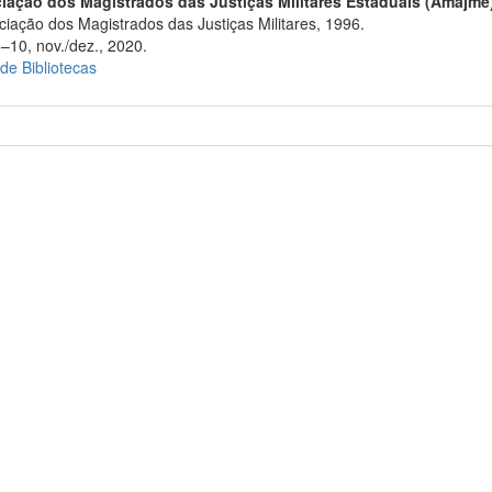
iação dos Magistrados das Justiças Militares Estaduais (Amajme
iação dos Magistrados das Justiças Militares, 1996.
6–10, nov./dez., 2020.
 de Bibliotecas