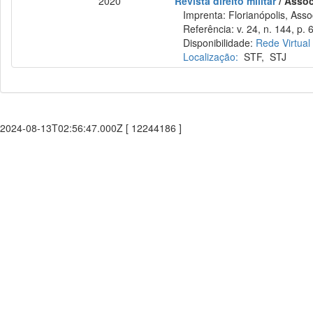
2020
Revista direito militar
/ Assoc
Imprenta: Florianópolis, Assoc
Referência: v. 24, n. 144, p. 
Disponibilidade:
Rede Virtual
Localização:
STF
,
STJ
2024-08-13T02:56:47.000Z [ 12244186 ]