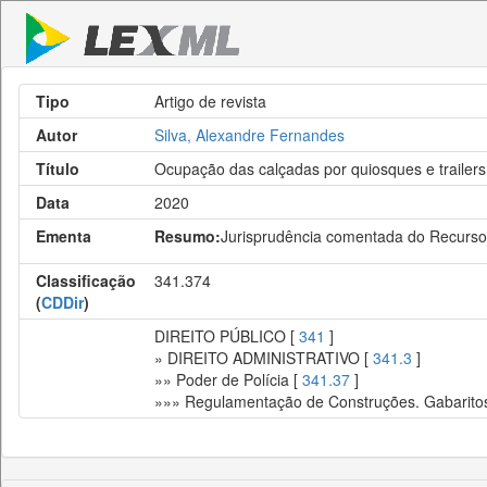
Tipo
Artigo de revista
Autor
Silva, Alexandre Fernandes
Título
Ocupação das calçadas por quiosques e trailers
Data
2020
Ementa
Resumo:
Jurisprudência comentada do Recurso
Classificação
341.374
(
CDDir
)
DIREITO PÚBLICO [
341
]
» DIREITO ADMINISTRATIVO [
341.3
]
»» Poder de Polícia [
341.37
]
»»» Regulamentação de Construções. Gabaritos.