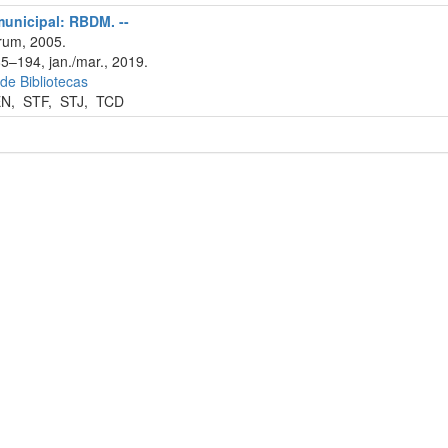
 municipal: RBDM. --
rum, 2005.
85–194, jan./mar., 2019.
 de Bibliotecas
EN
,
STF
,
STJ
,
TCD