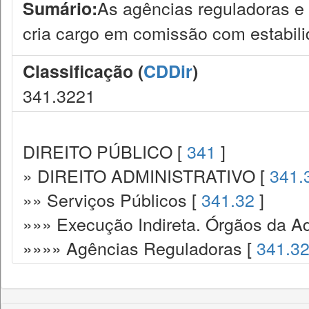
As agências reguladoras e o
Sumário:
cria cargo em comissão com estabili
Classificação (
CDDir
)
341.3221
DIREITO PÚBLICO [
341
]
» DIREITO ADMINISTRATIVO [
341.
»» Serviços Públicos [
341.32
]
»»» Execução Indireta. Órgãos da Ad
»»»» Agências Reguladoras [
341.3