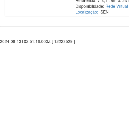
Referência: v. 4, n. 49, p. 23
Disponibilidade:
Rede Virtual
Localização:
SEN
2024-08-13T02:51:16.000Z [ 12223529 ]