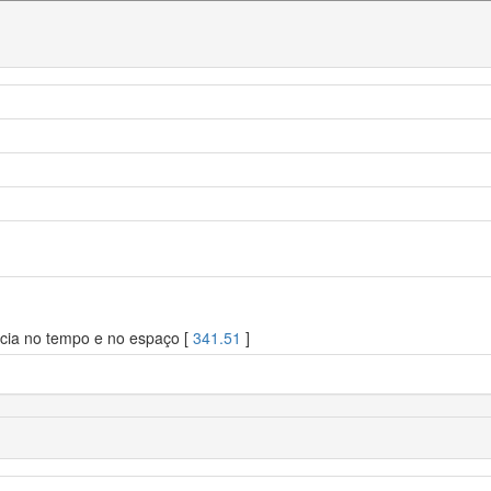
cácia no tempo e no espaço [
341.51
]