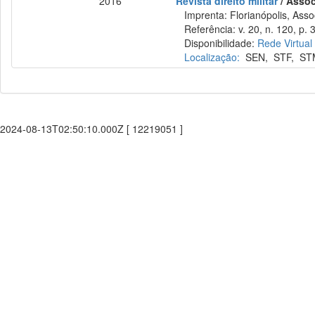
2016
Revista direito militar
/ Assoc
Imprenta: Florianópolis, Assoc
Referência: v. 20, n. 120, p. 3
Disponibilidade:
Rede Virtual
Localização:
SEN
,
STF
,
ST
2024-08-13T02:50:10.000Z [ 12219051 ]