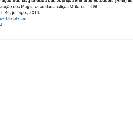
iação dos Magistrados das Justiças Militares Estaduais (Amajme
iação dos Magistrados das Justiças Militares, 1996.
8–40, jul./ago., 2016.
 de Bibliotecas
M