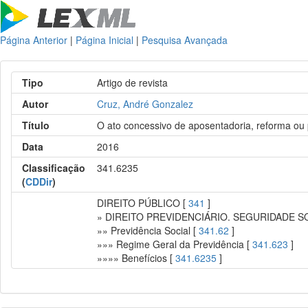
Página Anterior
|
Página Inicial
|
Pesquisa Avançada
Tipo
Artigo de revista
Autor
Cruz, André Gonzalez
Título
O ato concessivo de aposentadoria, reforma ou p
Data
2016
Classificação
341.6235
(
CDDir
)
DIREITO PÚBLICO [
341
]
» DIREITO PREVIDENCIÁRIO. SEGURIDADE S
»» Previdência Social [
341.62
]
»»» Regime Geral da Previdência [
341.623
]
»»»» Benefícios [
341.6235
]