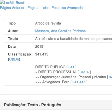
Página Anterior
|
Página Inicial
|
Pesquisa Avançada
Tipo
Artigo de revista
Autor
Massaro, Ana Carolina Pedrosa
Título
A irreflexão e a banalidade do mal, do pensamen
Data
2015
Classificação
341.415
(
CDDir
)
DIREITO PÚBLICO [
341
]
» DIREITO PROCESSUAL [
341.4
]
»» Organização Judiciária. Pessoal judiciário [
3
»»» Advogados. Foro [
341.415
]
Publicação: Texto - Português