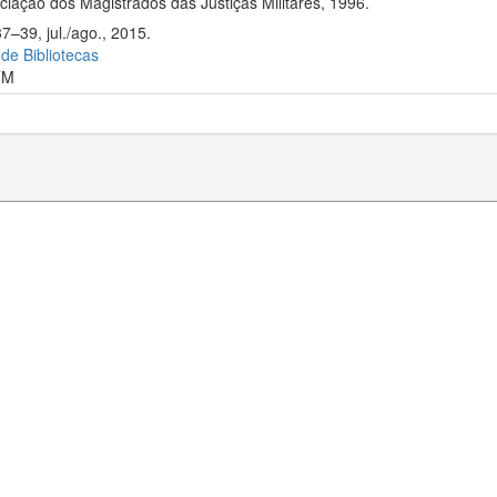
iação dos Magistrados das Justiças Militares, 1996.
7–39, jul./ago., 2015.
 de Bibliotecas
TM