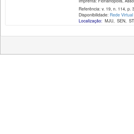
Imprenta: Florianópolis, Assoc
Referência: v. 19, n. 114, p. 3
Disponibilidade:
Rede Virtual
Localização:
MJU
,
SEN
,
S