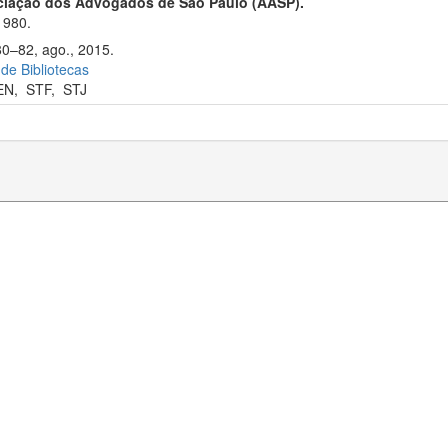
ciação dos Advogados de São Paulo (AASP).
1980.
80–82, ago., 2015.
 de Bibliotecas
EN
,
STF
,
STJ