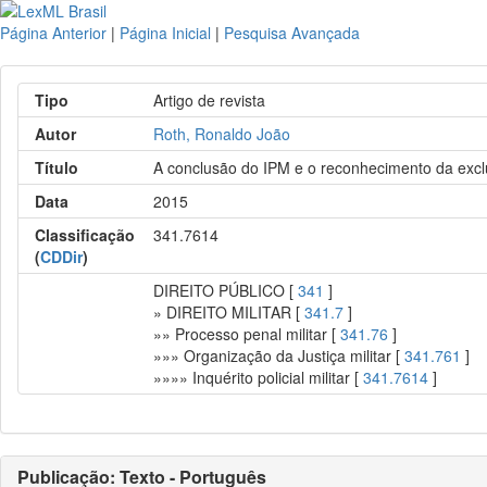
Página Anterior
|
Página Inicial
|
Pesquisa Avançada
Tipo
Artigo de revista
Autor
Roth, Ronaldo João
Título
A conclusão do IPM e o reconhecimento da exclud
Data
2015
Classificação
341.7614
(
CDDir
)
DIREITO PÚBLICO [
341
]
» DIREITO MILITAR [
341.7
]
»» Processo penal militar [
341.76
]
»»» Organização da Justiça militar [
341.761
]
»»»» Inquérito policial militar [
341.7614
]
Publicação: Texto - Português