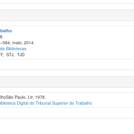
abalho
8.
0–584, maio, 2014.
 de Bibliotecas
TF
,
STJ
,
TJD
alhoSão Paulo, Ltr, 1978.
iblioteca Digital do Tribunal Superior do Trabalho