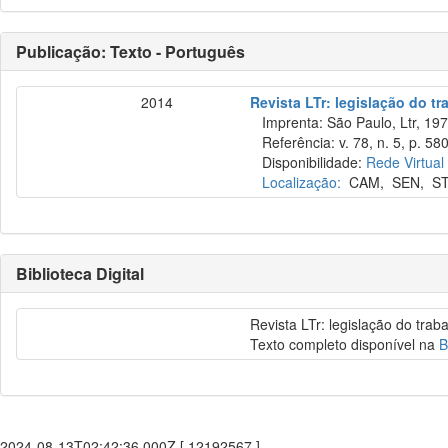
Publicação: Texto - Português
2014
Revista LTr: legislação do tr
Imprenta: São Paulo, Ltr, 197
Referência: v. 78, n. 5, p. 58
Disponibilidade:
Rede Virtual
Localização:
CAM
,
SEN
,
S
Biblioteca Digital
Revista LTr: legislação do trab
Texto completo disponível na
B
2024-08-13T02:42:36.000Z [ 12192567 ]