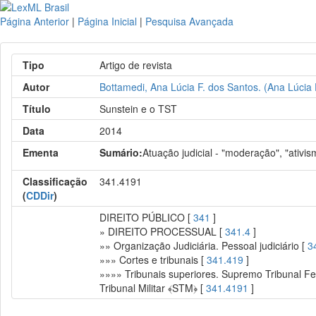
Página Anterior
|
Página Inicial
|
Pesquisa Avançada
Tipo
Artigo de revista
Autor
Bottamedi, Ana Lúcia F. dos Santos. (Ana Lúcia 
Título
Sunstein e o TST
Data
2014
Ementa
Sumário:
Atuação judicial - "moderação", "ativis
Classificação
341.4191
(
CDDir
)
DIREITO PÚBLICO [
341
]
» DIREITO PROCESSUAL [
341.4
]
»» Organização Judiciária. Pessoal judiciário [
3
»»» Cortes e tribunais [
341.419
]
»»»» Tribunais superiores. Supremo Tribunal Fed
Tribunal Militar ﴾STM﴿ [
341.4191
]