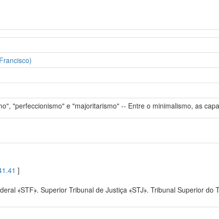
Francisco)
mo", "perfeccionismo" e "majoritarismo" -- Entre o minimalismo, as capa
41.41
]
eral ﴾STF﴿. Superior Tribunal de Justiça ﴾STJ﴿. Tribunal Superior do T