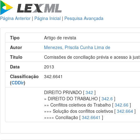
Página Anterior
|
Página Inicial
|
Pesquisa Avançada
Tipo
Artigo de revista
Autor
Menezes, Priscila Cunha Lima de
Título
Comissões de conciliação prévia e acesso à just
Data
2013
Classificação
342.6641
(
CDDir
)
DIREITO PRIVADO [
342
]
» DIREITO DO TRABALHO [
342.6
]
»» Conflitos coletivos do Trabalho [
342.66
]
»»» Solução dos conflitos coletivos [
342.664
]
»»»» Conciliação [
342.6641
]