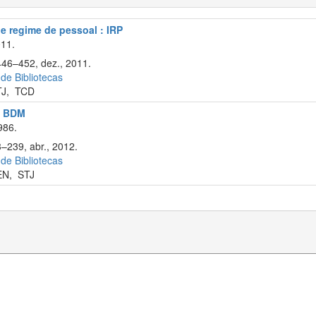
de regime de pessoal : IRP
011.
446–452, dez., 2011.
 de Bibliotecas
TJ
,
TCD
l: BDM
986.
3–239, abr., 2012.
 de Bibliotecas
EN
,
STJ