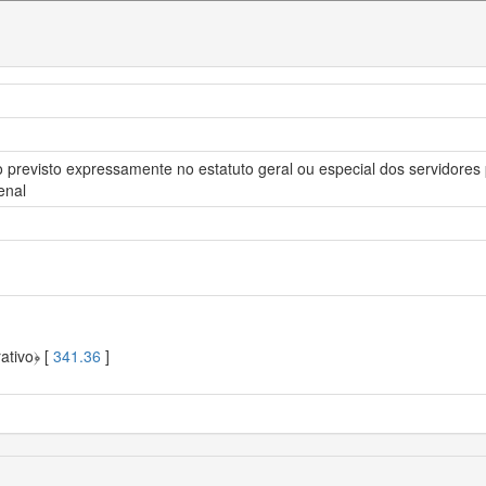
o previsto expressamente no estatuto geral ou especial dos servidores
enal
ativo﴿ [
341.36
]