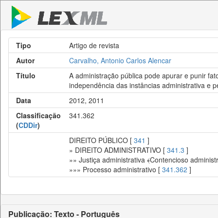
Tipo
Artigo de revista
Autor
Carvalho, Antonio Carlos Alencar
Título
A administração pública pode apurar e punir fat
independência das instâncias administrativa e p
Data
2012, 2011
Classificação
341.362
(
CDDir
)
DIREITO PÚBLICO [
341
]
» DIREITO ADMINISTRATIVO [
341.3
]
»» Justiça administrativa ﴾Contencioso administr
»»» Processo administrativo [
341.362
]
Publicação: Texto - Português