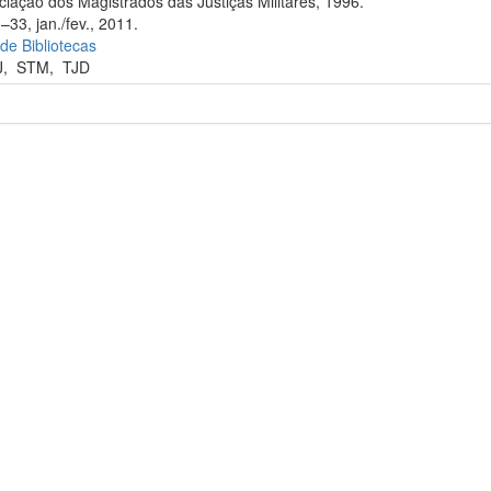
iação dos Magistrados das Justiças Militares, 1996.
–33, jan./fev., 2011.
 de Bibliotecas
J
,
STM
,
TJD