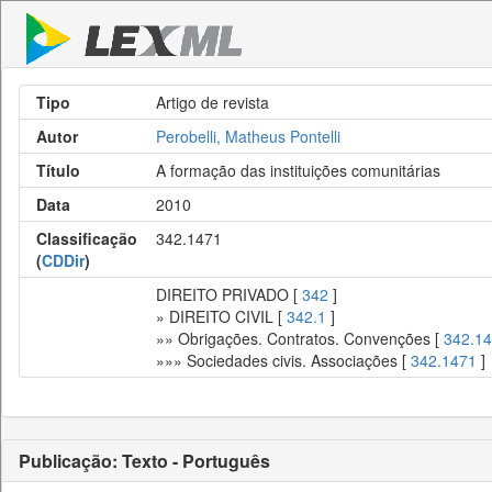
Tipo
Artigo de revista
Autor
Perobelli, Matheus Pontelli
Título
A formação das instituições comunitárias
Data
2010
Classificação
342.1471
(
CDDir
)
DIREITO PRIVADO [
342
]
» DIREITO CIVIL [
342.1
]
»» Obrigações. Contratos. Convenções [
342.14
»»» Sociedades civis. Associações [
342.1471
]
Publicação: Texto - Português