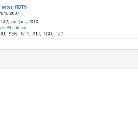
o setor: RDTS
rum, 2007.
142, jan./jun., 2010.
 de Bibliotecas
JU
,
SEN
,
STF
,
STJ
,
TCD
,
TJD