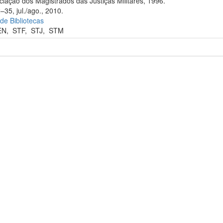
iação dos Magistrados das Justiças Militares, 1996.
–35, jul./ago., 2010.
 de Bibliotecas
EN
,
STF
,
STJ
,
STM