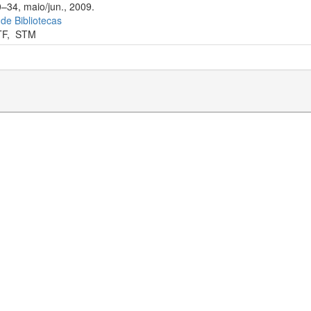
0–34, maio/jun., 2009.
 de Bibliotecas
TF
,
STM