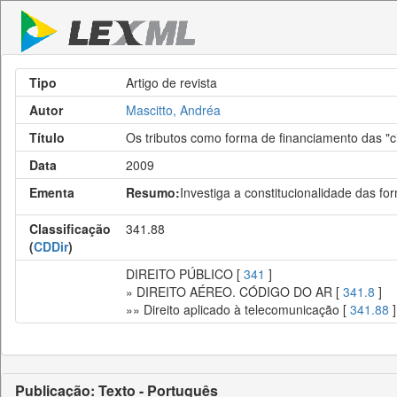
Tipo
Artigo de revista
Autor
Mascitto, Andréa
Título
Os tributos como forma de financiamento das "ci
Data
2009
Ementa
Resumo:
Investiga a constitucionalidade das fo
Classificação
341.88
(
CDDir
)
DIREITO PÚBLICO [
341
]
» DIREITO AÉREO. CÓDIGO DO AR [
341.8
]
»» Direito aplicado à telecomunicação [
341.88
]
Publicação: Texto - Português