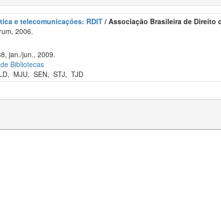
ática e telecomunicações: RDIT
/ Associação Brasileira de Direito
rum, 2006.
8, jan./jun., 2009.
 de Bibliotecas
LD
,
MJU
,
SEN
,
STJ
,
TJD