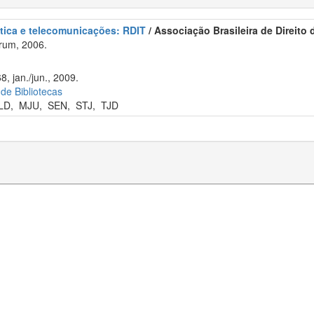
ática e telecomunicações: RDIT
/ Associação Brasileira de Direito
rum, 2006.
8, jan./jun., 2009.
 de Bibliotecas
LD
,
MJU
,
SEN
,
STJ
,
TJD