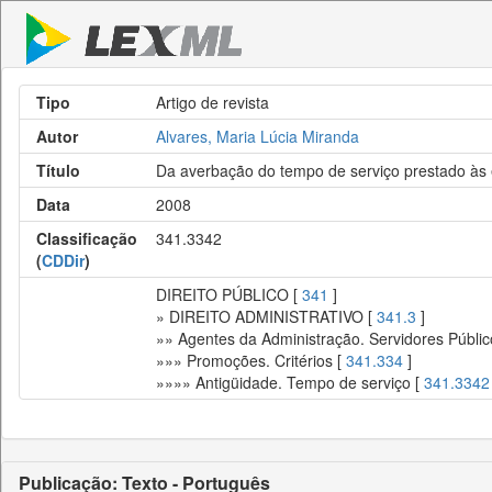
Tipo
Artigo de revista
Autor
Alvares, Maria Lúcia Miranda
Título
Da averbação do tempo de serviço prestado às e
Data
2008
Classificação
341.3342
(
CDDir
)
DIREITO PÚBLICO [
341
]
» DIREITO ADMINISTRATIVO [
341.3
]
»» Agentes da Administração. Servidores Públic
»»» Promoções. Critérios [
341.334
]
»»»» Antigüidade. Tempo de serviço [
341.3342
Publicação: Texto - Português