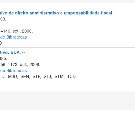
ivo de direito administrativo e responsabilidade fiscal
003.
1–146, set., 2008.
 de Bibliotecas
D
tivo: BDA. --
985.
156–1173, out., 2008.
 de Bibliotecas
LD
,
MJU
,
SEN
,
STF
,
STJ
,
STM
,
TCD