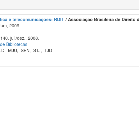
ática e telecomunicações: RDIT
/ Associação Brasileira de Direito
rum, 2006.
140, jul./dez., 2008.
 de Bibliotecas
LD
,
MJU
,
SEN
,
STJ
,
TJD