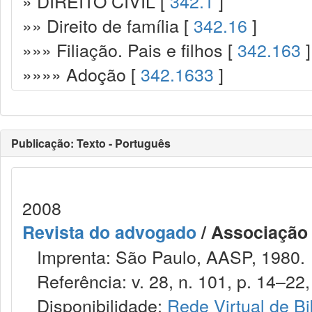
» DIREITO CIVIL [
342.1
]
»» Direito de família [
342.16
]
»»» Filiação. Pais e filhos [
342.163
]
»»»» Adoção [
342.1633
]
Publicação: Texto - Português
2008
Revista do advogado
/ Associação
Imprenta: São Paulo, AASP, 1980.
Referência: v. 28, n. 101, p. 14–22,
Disponibilidade:
Rede Virtual de Bi