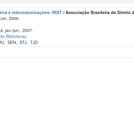
ática e telecomunicações: RDIT
/ Associação Brasileira de Direito
rum, 2006.
4, jan./jun., 2007.
 de Bibliotecas
JU
,
SEN
,
STJ
,
TJD