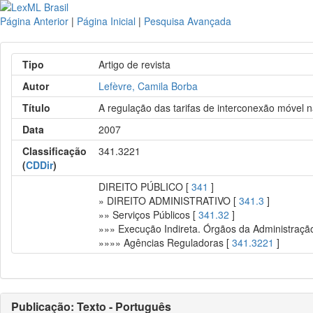
Página Anterior
|
Página Inicial
|
Pesquisa Avançada
Tipo
Artigo de revista
Autor
Lefèvre, Camila Borba
Título
A regulação das tarifas de interconexão móvel 
Data
2007
Classificação
341.3221
(
CDDir
)
DIREITO PÚBLICO [
341
]
» DIREITO ADMINISTRATIVO [
341.3
]
»» Serviços Públicos [
341.32
]
»»» Execução Indireta. Órgãos da Administração
»»»» Agências Reguladoras [
341.3221
]
Publicação: Texto - Português