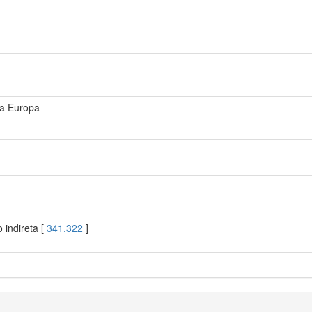
na Europa
 indireta [
341.322
]