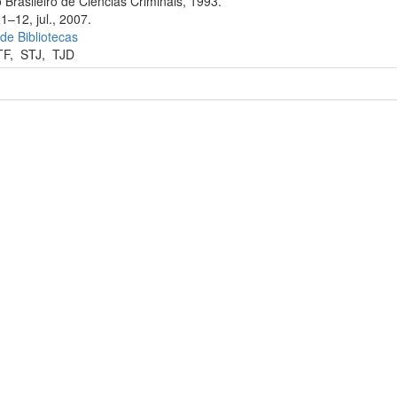
 Brasileiro de Ciências Criminais, 1993.
1–12, jul., 2007.
 de Bibliotecas
TF
,
STJ
,
TJD