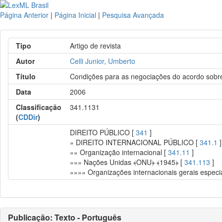
Página Anterior
|
Página Inicial
|
Pesquisa Avançada
Tipo
Artigo de revista
Autor
Celli Junior, Umberto
Título
Condições para as negociações do acordo sobr
Data
2006
Classificação
341.1131
(
CDDir
)
DIREITO PÚBLICO [
341
]
» DIREITO INTERNACIONAL PÚBLICO [
341.1
]
»» Organização internacional [
341.11
]
»»» Nações Unidas ﴾ONU﴿ ﴾1945﴿ [
341.113
]
»»»» Organizações internacionais gerais especi
Publicação: Texto - Português