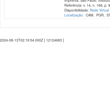
Imprenta: São Paulo, Instituto
Referência: v. 14, n. 166, p. 9
Disponibilidade:
Rede Virtual
Localização:
CAM
,
PGR
,
S
2024-08-13T02:19:54.000Z [ 12124683 ]