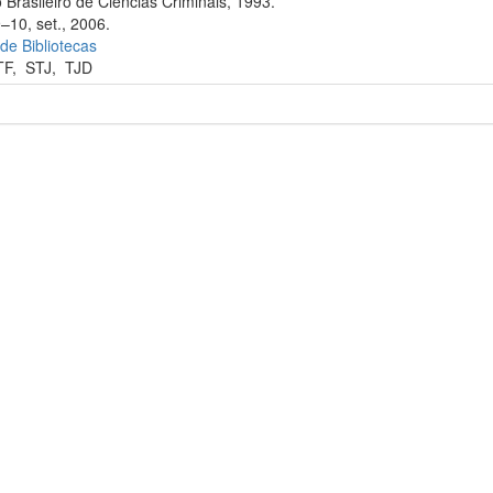
 Brasileiro de Ciências Criminais, 1993.
–10, set., 2006.
 de Bibliotecas
TF
,
STJ
,
TJD