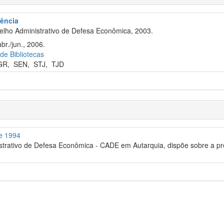
rência
elho Administrativo de Defesa Econômica, 2003.
br./jun., 2006.
 de Bibliotecas
GR
,
SEN
,
STJ
,
TJD
de 1994
trativo de Defesa Econômica - CADE em Autarquia, dispõe sobre a pr