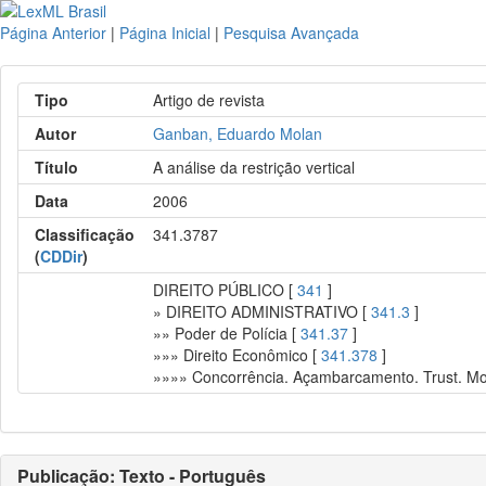
Página Anterior
|
Página Inicial
|
Pesquisa Avançada
Tipo
Artigo de revista
Autor
Ganban, Eduardo Molan
Título
A análise da restrição vertical
Data
2006
Classificação
341.3787
(
CDDir
)
DIREITO PÚBLICO [
341
]
» DIREITO ADMINISTRATIVO [
341.3
]
»» Poder de Polícia [
341.37
]
»»» Direito Econômico [
341.378
]
»»»» Concorrência. Açambarcamento. Trust. Mo
Publicação: Texto - Português