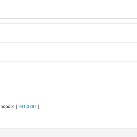
nopólio [
341.3787
]