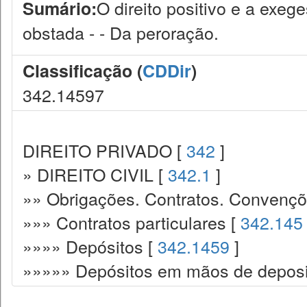
O direito positivo e a exeg
Sumário:
obstada - - Da peroração.
Classificação (
CDDir
)
342.14597
DIREITO PRIVADO [
342
]
» DIREITO CIVIL [
342.1
]
»» Obrigações. Contratos. Convençõ
»»» Contratos particulares [
342.145
»»»» Depósitos [
342.1459
]
»»»»» Depósitos em mãos de deposit