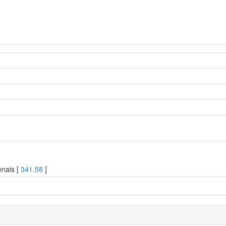
enais [
341.58
]