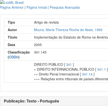
Página Anterior
|
Página Inicial
|
Pesquisa Avançada
Tipo
Artigo de revista
Autor
Moura, Maria Thereza Rocha de Assis, 1956
Título
Implementação do Estatuto de Roma na América
Data
2005
Classificação
341.145
(
CDDir
)
DIREITO PÚBLICO [
341
]
» DIREITO INTERNACIONAL PÚBLICO [
341.1
]
»» Direito Penal Internacional [
341.14
]
»»» Relações entre tribunais de países diferent
Publicação: Texto - Português