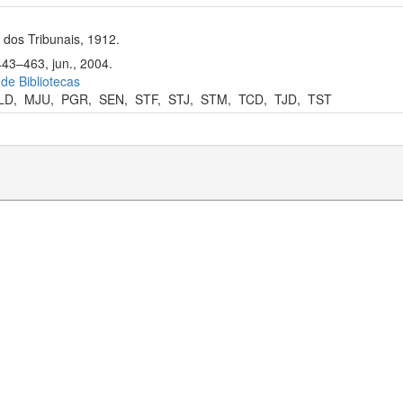
dos Tribunais, 1912.
443–463, jun., 2004.
 de Bibliotecas
LD
,
MJU
,
PGR
,
SEN
,
STF
,
STJ
,
STM
,
TCD
,
TJD
,
TST