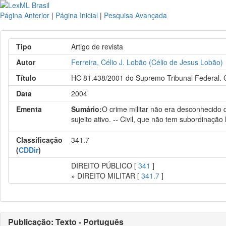
Página Anterior
|
Página Inicial
|
Pesquisa Avançada
Tipo
Artigo de revista
Autor
Ferreira, Célio J. Lobão (Célio de Jesus Lobão)
Título
HC 81.438/2001 do Supremo Tribunal Federal. Ci
Data
2004
Ementa
Sumário:
O crime militar não era desconhecido d
sujeito ativo. -- Civil, que não tem subordinação
Classificação
341.7
(
CDDir
)
DIREITO PÚBLICO [
341
]
» DIREITO MILITAR [
341.7
]
Publicação: Texto - Português