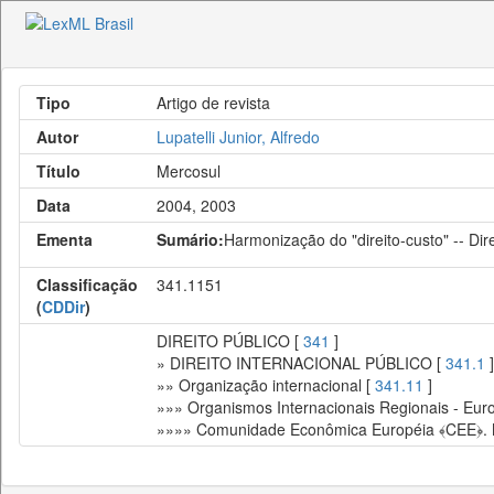
Tipo
Artigo de revista
Autor
Lupatelli Junior, Alfredo
Título
Mercosul
Data
2004, 2003
Ementa
Sumário:
Harmonização do "direito-custo" -- Dir
Classificação
341.1151
(
CDDir
)
DIREITO PÚBLICO [
341
]
» DIREITO INTERNACIONAL PÚBLICO [
341.1
]
»» Organização internacional [
341.11
]
»»» Organismos Internacionais Regionais - Euro
»»»» Comunidade Econômica Européia ﴾CEE﴿