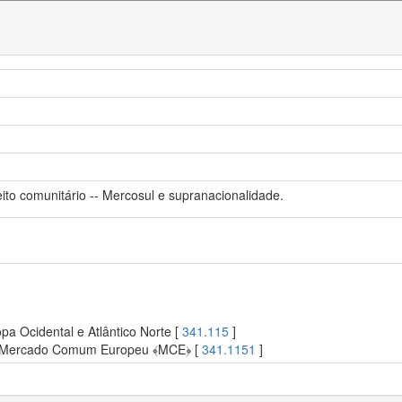
eito comunitário -- Mercosul e supranacionalidade.
pa Ocidental e Atlântico Norte [
341.115
]
. Mercado Comum Europeu ﴾MCE﴿ [
341.1151
]