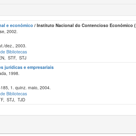
onal e econômico
/ Instituto Nacional do Contencioso Econômico (
se, 2002.
t./dez., 2003.
 de Bibliotecas
EN
,
STF
,
STJ
s jurídicas e empresariais
ada, 1998.
–185, 1. quinz. maio, 2004.
 de Bibliotecas
TF
,
STJ
,
TJD