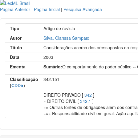
Página Anterior
|
Página Inicial
|
Pesquisa Avançada
Tipo
Artigo de revista
Autor
Silva, Clarissa Sampaio
Título
Considerações acerca dos pressupostos da respo
Data
2003
Ementa
Sumário:
O comportamento do poder público -- O
Classificação
342.151
(
CDDir
)
DIREITO PRIVADO [
342
]
» DIREITO CIVIL [
342.1
]
»» Outras fontes de obrigações além dos contrato
»»» Responsabilidade civil em geral. Ação aquili