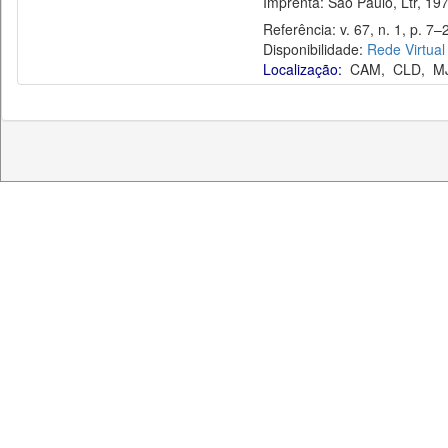
Imprenta: São Paulo, Ltr, 197
Referência: v. 67, n. 1, p. 7–2
Disponibilidade:
Rede Virtual
Localização:
CAM
,
CLD
,
M