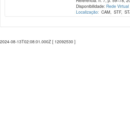
Referência: n. 7, p. 59–78, 2
Disponibilidade:
Rede Virtual
Localização:
CAM
,
STF
,
ST
2024-08-13T02:08:01.000Z [ 12092530 ]