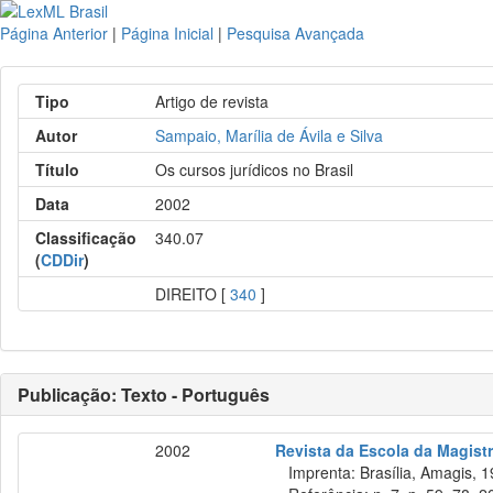
Página Anterior
|
Página Inicial
|
Pesquisa Avançada
Tipo
Artigo de revista
Autor
Sampaio, Marília de Ávila e Silva
Título
Os cursos jurídicos no Brasil
Data
2002
Classificação
340.07
(
CDDir
)
DIREITO [
340
]
Publicação: Texto - Português
2002
Revista da Escola da Magistr
Imprenta: Brasília, Amagis, 1