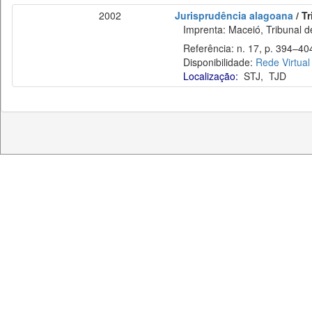
2002
Jurisprudência alagoana
/ T
Imprenta: Maceió, Tribunal de
Referência: n. 17, p. 394–404
Disponibilidade:
Rede Virtual
Localização:
STJ
,
TJD