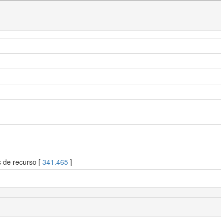
s de recurso [
341.465
]