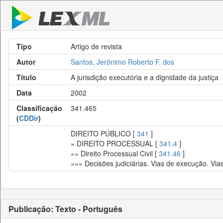
Tipo
Artigo de revista
Autor
Santos, Jerônimo Roberto F. dos
Título
A jurisdição executória e a dignidade da justiça
Data
2002
Classificação
341.465
(
CDDir
)
DIREITO PÚBLICO [
341
]
» DIREITO PROCESSUAL [
341.4
]
»» Direito Processual Civil [
341.46
]
»»» Decisões judiciárias. Vias de execução. Via
Publicação: Texto - Português