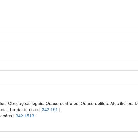
s. Obrigações legais. Quase-contratos. Quase-delitos. Atos ilícitos. De
ana. Teoria do risco [
342.151
]
zações [
342.1513
]