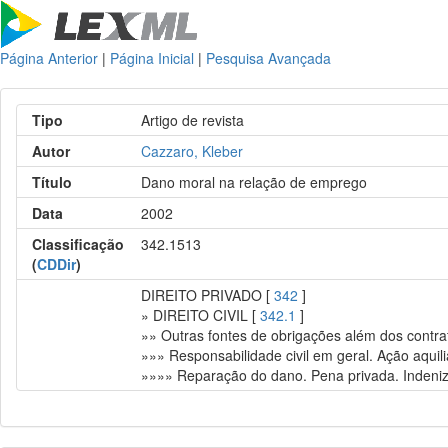
Página Anterior
|
Página Inicial
|
Pesquisa Avançada
Tipo
Artigo de revista
Autor
Cazzaro, Kleber
Título
Dano moral na relação de emprego
Data
2002
Classificação
342.1513
(
CDDir
)
DIREITO PRIVADO [
342
]
» DIREITO CIVIL [
342.1
]
»» Outras fontes de obrigações além dos contrato
»»» Responsabilidade civil em geral. Ação aquili
»»»» Reparação do dano. Pena privada. Indeni