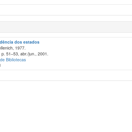
rudência dos estados
llenich, 1977.
p. 51–53, abr./jun., 2001.
 de Bibliotecas
J