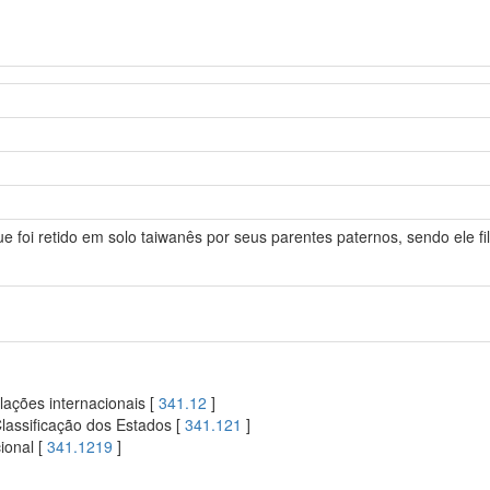
e foi retido em solo taiwanês por seus parentes paternos, sendo ele fil
lações internacionais [
341.12
]
Classificação dos Estados [
341.121
]
ional [
341.1219
]