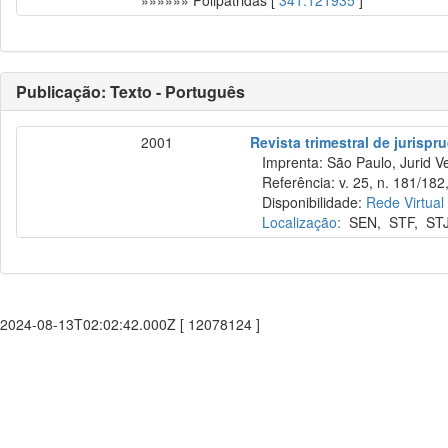
»»»»»» Polipátridas [
341.121935
]
Publicação: Texto - Português
2001
Revista trimestral de jurisp
Imprenta: São Paulo, Jurid Ve
Referência: v. 25, n. 181/182, 
Disponibilidade:
Rede Virtual
Localização:
SEN
,
STF
,
ST
2024-08-13T02:02:42.000Z [ 12078124 ]