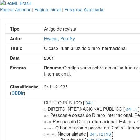
Página Anterior
|
Página Inicial
|
Pesquisa Avançada
Tipo
Artigo de revista
Autor
Hwang, Poo-Ny
Título
O caso Iruan à luz do direito internacional
Data
2001
Ementa
Resumo:
O artigo versa sobre o menino Iruan qu
Internacional.
Classificação
341.121935
(
CDDir
)
DIREITO PÚBLICO [
341
]
» DIREITO INTERNACIONAL PÚBLICO [
341.1
]
»» Pessoas e coisas do Direito Internacional. Re
»»» Pessoas do Direito internacional. Estados. 
»»»» O homem como pessoa de Direito internac
»»»»» Nacionalidade [
341.12193
]