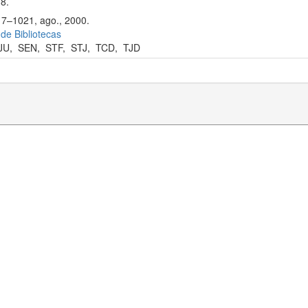
8.
17–1021, ago., 2000.
 de Bibliotecas
JU
,
SEN
,
STF
,
STJ
,
TCD
,
TJD