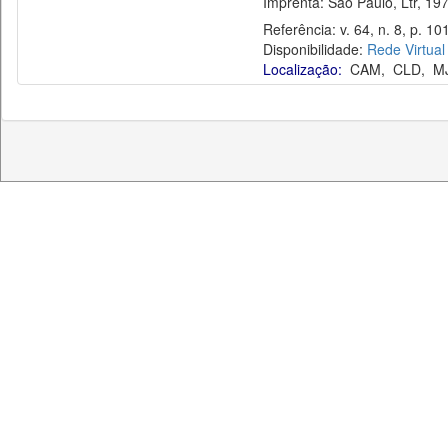
Imprenta: São Paulo, Ltr, 197
Referência: v. 64, n. 8, p. 10
Disponibilidade:
Rede Virtual
Localização:
CAM
,
CLD
,
M