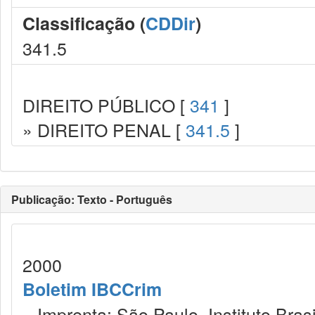
Classificação (
CDDir
)
341.5
DIREITO PÚBLICO [
341
]
» DIREITO PENAL [
341.5
]
Publicação: Texto - Português
2000
Boletim IBCCrim
Imprenta: São Paulo, Instituto Brasi