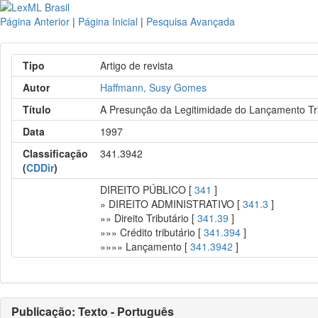
Página Anterior
|
Página Inicial
|
Pesquisa Avançada
Tipo
Artigo de revista
Autor
Haffmann, Susy Gomes
Título
A Presunção da Legitimidade do Lançamento Tri
Data
1997
Classificação
341.3942
(
CDDir
)
DIREITO PÚBLICO [
341
]
» DIREITO ADMINISTRATIVO [
341.3
]
»» Direito Tributário [
341.39
]
»»» Crédito tributário [
341.394
]
»»»» Lançamento [
341.3942
]
Publicação: Texto - Português