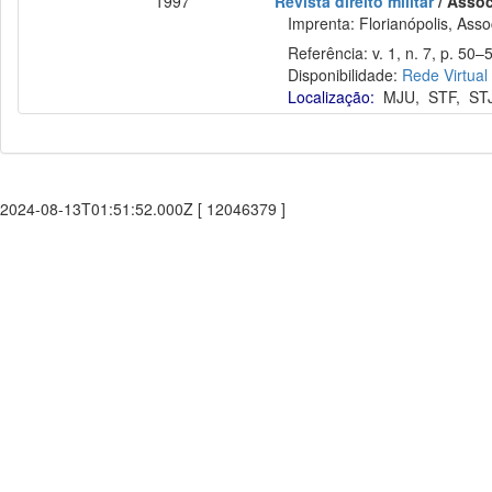
1997
Revista direito militar
/ Assoc
Imprenta: Florianópolis, Assoc
Referência: v. 1, n. 7, p. 50–5
Disponibilidade:
Rede Virtual
Localização:
MJU
,
STF
,
ST
2024-08-13T01:51:52.000Z [ 12046379 ]