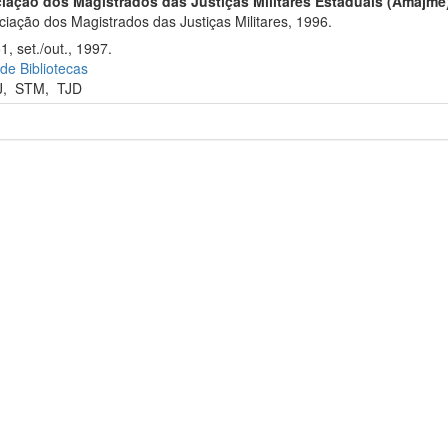
iação dos Magistrados das Justiças Militares Estaduais (Amajme
iação dos Magistrados das Justiças Militares, 1996.
1, set./out., 1997.
 de Bibliotecas
J
,
STM
,
TJD