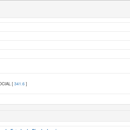
OCIAL [
341.6
]