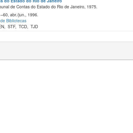
as do Estado do Rio de Janeiro
bunal de Contas do Estado do Rio de Janeiro, 1975.
–60, abr./jun., 1996.
 de Bibliotecas
EN
,
STF
,
TCD
,
TJD