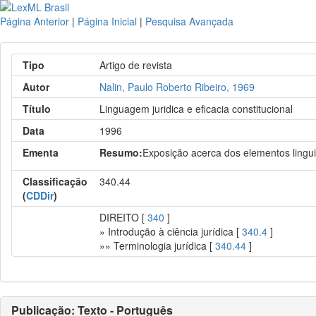
Página Anterior
|
Página Inicial
|
Pesquisa Avançada
Tipo
Artigo de revista
Autor
Nalin, Paulo Roberto Ribeiro, 1969
Título
Linguagem juridica e eficacia constitucional
Data
1996
Ementa
Resumo:
Exposição acerca dos elementos linguis
Classificação
340.44
(
CDDir
)
DIREITO [
340
]
» Introdução à ciência jurídica [
340.4
]
»» Terminologia jurídica [
340.44
]
Publicação: Texto - Português